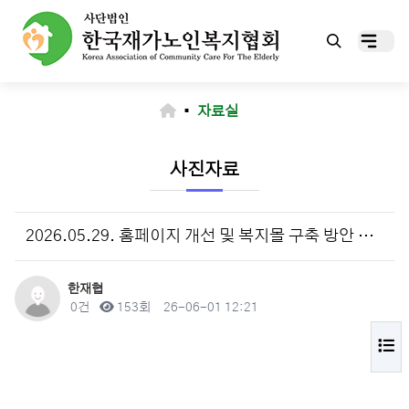
▪
자료실
사진자료
2026.05.29. 홈페이지 개선 및 복지몰 구축 방안 회의_(주)시도
작성자
한재협
댓글
조회
작성일
0건
153회
26-06-01 12:21
목