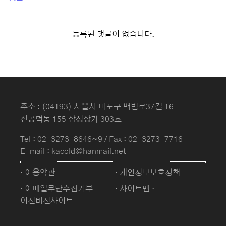
등록된 댓글이 없습니다.
주소 : (04193) 서울시 마포구 백범로37길 16
신공덕동 155 삼성상가 303호
Tel :
02-3273-8646~9
/ Fax : 02-3273-7716
E-mail : kacold@hanmail.net
· 이용약관
· 개인정보보호정책
· 이메일무단수집거부
· 사이트맵
·
이전버전사이트