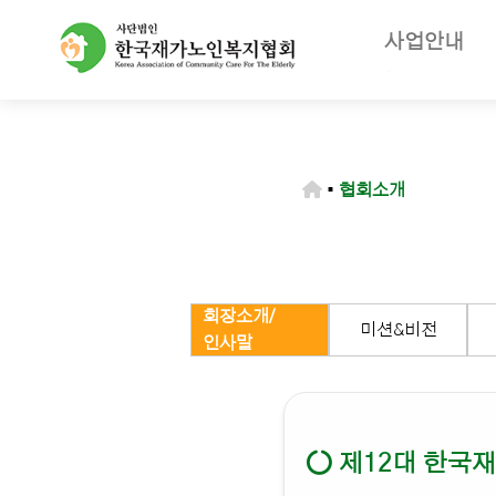
사업안내
주요사업
재가노인복지
노인장기요양
▪
협회소개
등급판정기
장기요양급
회장소개/
미션&비전
인사말
제12대 한국