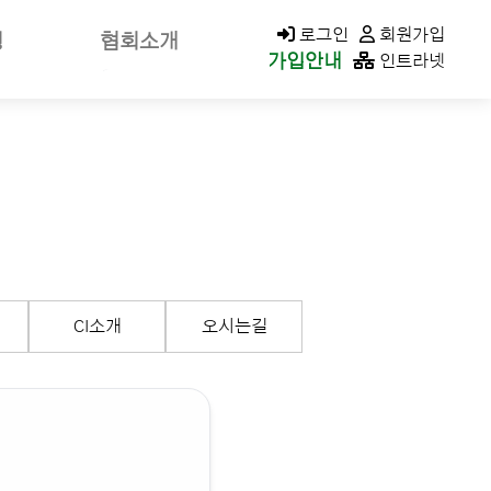
KACOLD MALL
로그인
회원가입
청
협회소개
가입안내
인트라넷
신고
회장소개/인사말
가신청
회장공약
나정보
역대회장
클린청구
미션&비전
연혁
가입안내
조직구성/조직도
CI소개
오시는길
이사회
지회현황
CI소개
오시는길