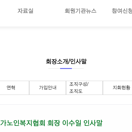
자료실
회원기관뉴스
참여신
일반자료
공지사항
부당사례
사업소개
언론보도
회원기관소식
세미나참
보험소개
사진자료
회원현황
나의세미
준및절차안내
동영상뉴스
지회소식
장기요양
여안내
회의자료
노인복지뉴스
선거관리
회장소개/인사말
재정보고자료
월별일정
서식자료
구인구직
조직구성/
연혁
가입안내
지회현황
도서자료
조직도
기타자료
기관회원관리
재가노인복지협회 회장 이수일 인사말