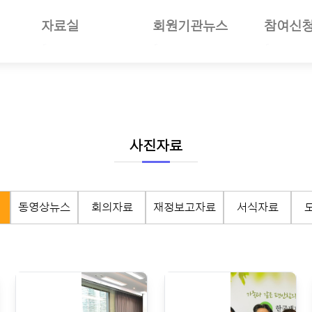
자료실
회원기관뉴스
참여신
일반자료
공지사항
부당사례
사업소개
언론보도
회원기관소식
세미나참
보험소개
사진자료
회원현황
나의세미
준및절차안내
동영상뉴스
지회소식
장기요양
여안내
회의자료
노인복지뉴스
선거관리
사진자료
재정보고자료
월별일정
서식자료
구인구직
동영상뉴스
회의자료
재정보고자료
서식자료
도서자료
기타자료
기관회원관리