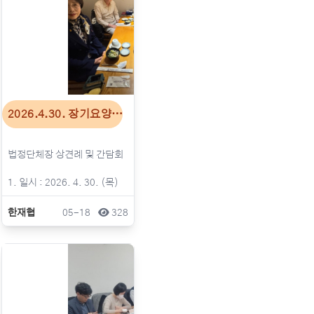
2026.4.30. 장기요양…
한재협
05-18
328