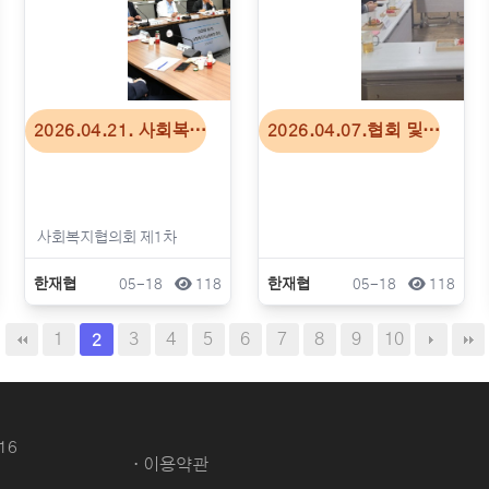
2026.04.21. 사회복…
2026.04.07.협회 및…
한재협
05-18
118
한재협
05-18
118
1
3
4
5
6
7
8
9
10
2
16
· 이용약관