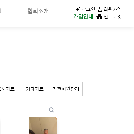
KACOLD MALL
로그인
회원가입
청
협회소개
가입안내
인트라넷
신고
회장소개/인사말
가신청
회장공약
나정보
역대회장
클린청구
미션&비전
연혁
가입안내
조직구성/조직도
도서자료
기타자료
기관회원관리
이사회
지회현황
CI소개
오시는길