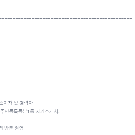
-------------------------------------------------
-------------------------------------------------
소지자 및 경력자
 주민등록등본1통 자기소개서.
접 방문 환영