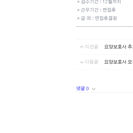
＊접수기간 : 12월까지
＊근무기간 : 면접후
＊급 여 : 면접후결정
---------------------
이전글
요양보호사 추
다음글
요양보호사 모
댓글 0