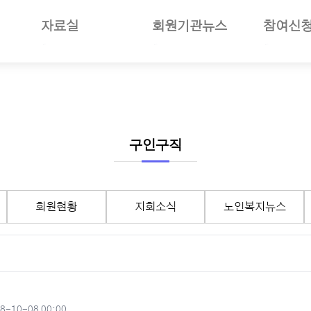
자료실
회원기관뉴스
참여신
일반자료
공지사항
부당사례
사업소개
언론보도
회원기관소식
세미나참
보험소개
사진자료
회원현황
나의세미
준및절차안내
동영상뉴스
지회소식
장기요양
여안내
회의자료
노인복지뉴스
선거관리
구인구직
재정보고자료
월별일정
서식자료
구인구직
회원현황
지회소식
노인복지뉴스
도서자료
기타자료
기관회원관리
작성일
8-10-08 00:00