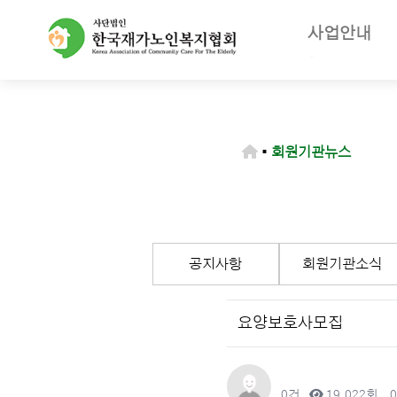
사업안내
주요사업
재가노인복지
노인장기요양
▪
회원기관뉴스
등급판정기
장기요양급
공지사항
회원기관소식
요양보호사모집
작성자
댓글
조회
0건
19,022회
0