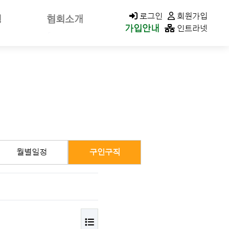
KACOLD MALL
로그인
회원가입
청
협회소개
가입안내
인트라넷
신고
회장소개/인사말
가신청
회장공약
나정보
역대회장
클린청구
미션&비전
연혁
가입안내
조직구성/조직도
월별일정
구인구직
이사회
지회현황
CI소개
오시는길
목록