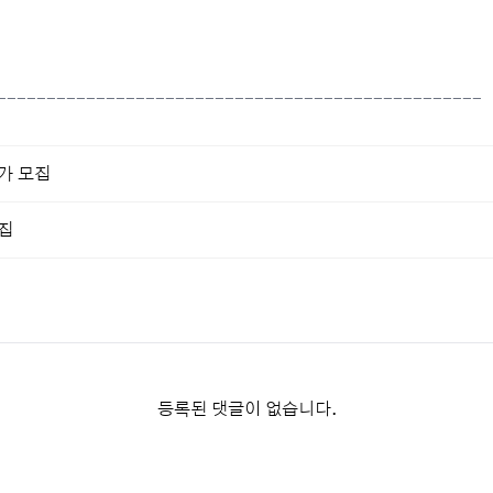
-------------------------------------------------
가 모집
집
등록된 댓글이 없습니다.