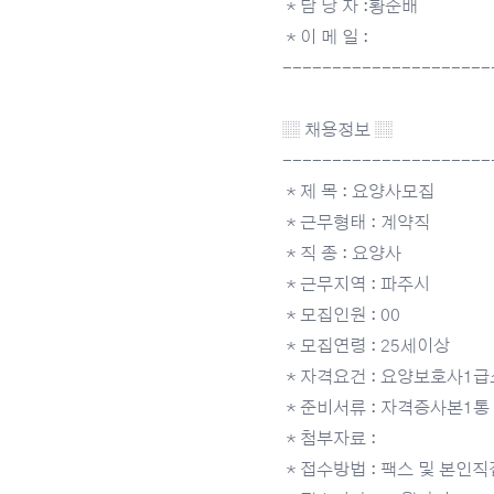
＊담 당 자 :황순배
＊이 메 일 :
---------------------
▒ 채용정보 ▒
---------------------
＊제 목 : 요양사모집
＊근무형태 : 계약직
＊직 종 : 요양사
＊근무지역 : 파주시
＊모집인원 : 00
＊모집연령 : 25세이상
＊자격요건 : 요양보호사1급
＊준비서류 : 자격증사본1통
＊첨부자료 :
＊접수방법 : 팩스 및 본인직