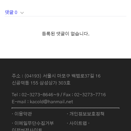
댓글 0
등록된 댓글이 없습니다.
주소 : (04193) 서울시 마포구 백범로37길 16
신공덕동 155 삼성상가 303호
Tel :
02-3273-8646~9
/ Fax : 02-3273-7716
E-mail : kacold@hanmail.net
· 이용약관
· 개인정보보호정책
· 이메일무단수집거부
· 사이트맵
·
이전버전사이트