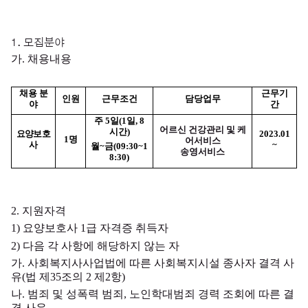
1.
모집분야
가
.
채용내용
채용 분
근무기
인원
근무조건
담당업무
야
간
주
5
일
(1
일
, 8
어르신 건강관리 및 케
시간
)
요양보호
2023.01
1
명
어서비스
사
~
월
~
금
(09:30~1
송영서비스
8:30)
2.
지원자격
1)
요양보호사
1
급 자격증 취득자
2)
다음 각 사항에 해당하지 않는 자
가
.
사회복지사사업법에 따른 사회복지시설 종사자 결격 사
유
(
법 제
35
조의
2
제
2
항
)
나
.
범죄 및 성폭력 범죄
,
노인학대범죄 경력 조회에 따른 결
격 사유