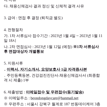
다
.
채용신체검사 결과 정신 및 신체적 결격 사유
3.
급여
:
면접 후 결정
(
퇴직금 별도
)
4.
전형절차
가
. 1
차 서류심사 접수기간
: 2023
년
1
월
4
일
~ 2023
년
1
월
11
일
18
시
나
. 2
차 면접심사
: 2023
년
1
월
12
일
(
예정
)
※
1
차 서류심사
후 면접대상자 개별통보
5.
지원서류
․
이력서
,
자기소개서
,
요양보호사
1
급 자격증사본
․
주민등록등본
,
건강검진진단서
-
채용신체검사서
(
최종합
격 시 제출
) 1
부
6.
제출방법
:
이메일접수 및 우편접수
(
등기발송
)
※
이메일주소
:
beondongdaycare@hanmail.net
※
우편주소
:
서울시 강북구 월계로
187
번동데이케어
3
층