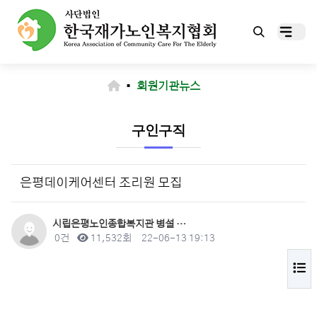
▪
회원기관뉴스
구인구직
은평데이케어센터 조리원 모집
작성자
시립은평노인종합복지관 병설 …
댓글
조회
작성일
0건
11,532회
22-06-13 19:13
목