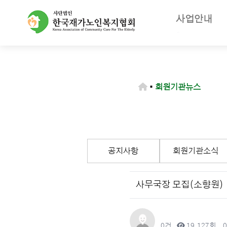
사업안내
주요사업
재가노인복지
노인장기요양
▪
회원기관뉴스
등급판정기
장기요양급
공지사항
회원기관소식
사무국장 모집(소향원)
작성자
댓글
조회
0건
19,127회
0