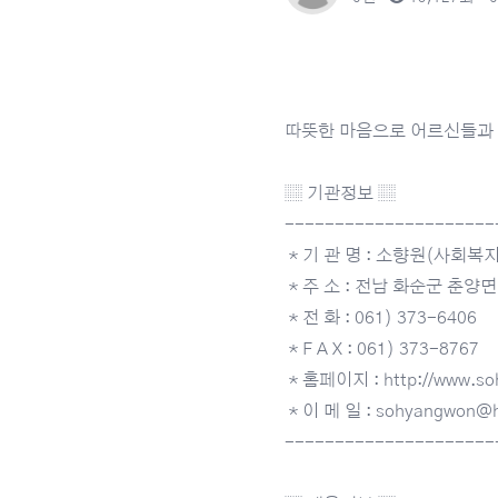
따뜻한 마음으로 어르신들과 
▒ 기관정보 ▒
---------------------
＊기 관 명 : 소향원(사회
＊주 소 : 전남 화순군 춘양면
＊전 화 : 061) 373-6406
＊F A X : 061) 373-8767
＊홈페이지 : http://www.soh
＊이 메 일 : sohyangwon@h
---------------------