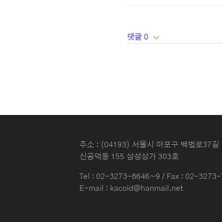
댓글 0
주소 : (04193) 서울시 마포구 백범로37길 
신공덕동 155 삼성상가 303호
Tel :
02-3273-8646~9
/ Fax : 02-3273
E-mail : kacold@hanmail.net