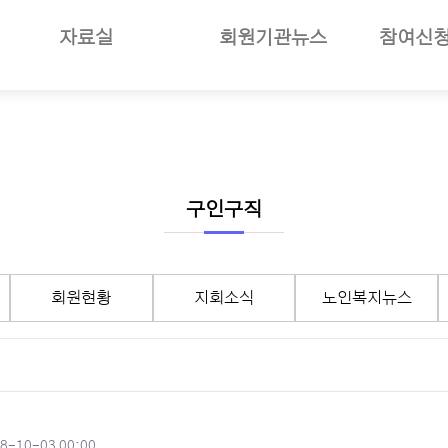
자료실
회원기관뉴스
참여신
일반자료
공지사항
부당사례
사업소개
언론보도
회원기관소식
세미나참
보험소개
사진자료
회원현황
나의세미
준및절차안내
동영상뉴스
지회소식
장기요양
여안내
회의자료
노인복지뉴스
선거관리
구인구직
재정보고자료
월별일정
서식자료
구인구직
회원현황
지회소식
노인복지뉴스
도서자료
기타자료
기관회원관리
작성일
8-10-03 00:00