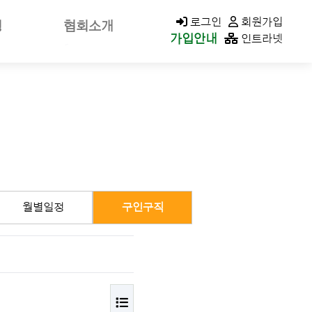
KACOLD MALL
로그인
회원가입
청
협회소개
가입안내
인트라넷
신고
회장소개/인사말
가신청
회장공약
나정보
역대회장
클린청구
미션&비전
연혁
가입안내
조직구성/조직도
월별일정
구인구직
이사회
지회현황
CI소개
오시는길
목록