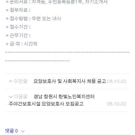
＊준비서류 : 자격증, 주민등록등본1부, 자기소개서
＊첨부자료 :
＊접수방법 : 우편 또는 내사
＊접수기간 :
＊근무기간 :
＊급 여 : 시간제
----------------------------------------------
------------------------
이전글
요양보호사 및 사회복지사 채용 공고
08.10.02
다음글
경남 창원시 한빛노인복지센터
주야간보호시설 요양보호사 모집공고
08.10.02
댓글 0