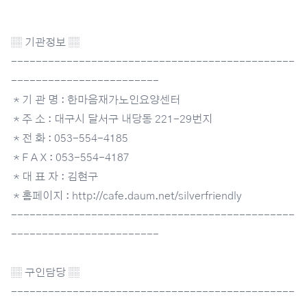
▒ 기관정보 ▒
----------------------------------------------
------------------------
＊기 관 명 : 한마음재가노인요양센터
＊주 소 : 대구시 달서구 내당동 221-29번지
＊전 화 : 053-554-4185
＊F A X : 053-554-4187
＊대 표 자 : 김현구
＊홈페이지 : http://cafe.daum.net/silverfriendly
----------------------------------------------
------------------------
▒ 구인담당 ▒
----------------------------------------------