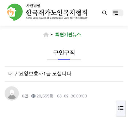
▪
회원기관뉴스
구인구직
대구 요양보호사1급 모십니다
작성자
댓글
조회
작성일
0건
20,555회
08-09-30 00:00
목